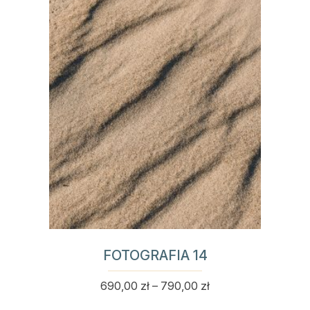
wiele
do
wariantów.
790,00 zł
Opcje
można
wybrać
na
stronie
produktu
FOTOGRAFIA 14
Zakres
690,00
zł
–
790,00
zł
Ten
cen:
produkt
od