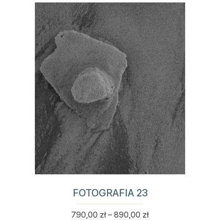
ma
690,00 zł
wiele
do
wariantów.
790,00 zł
Opcje
można
wybrać
na
stronie
produktu
FOTOGRAFIA 23
Zakres
790,00
zł
–
890,00
zł