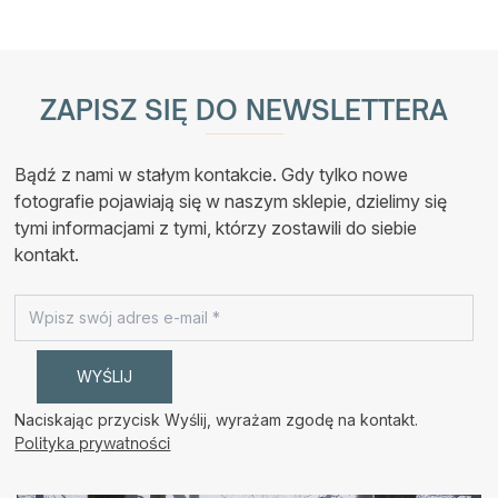
Ten
cen:
produkt
od
ma
790,00 zł
wiele
do
wariantów.
890,00 zł
Opcje
ZAPISZ SIĘ DO NEWSLETTERA
można
wybrać
na
stronie
Bądź z nami w stałym kontakcie. Gdy tylko nowe
produktu
fotografie pojawiają się w naszym sklepie, dzielimy się
tymi informacjami z tymi, którzy zostawili do siebie
kontakt.
Naciskając przycisk Wyślij, wyrażam zgodę na kontakt.
Polityka prywatności