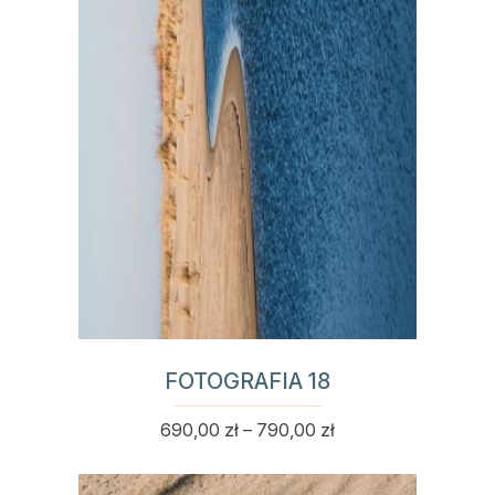
Opcje
można
wybrać
na
stronie
produktu
FOTOGRAFIA 18
Zakres
690,00
zł
–
790,00
zł
Ten
cen:
produkt
od
ma
690,00 zł