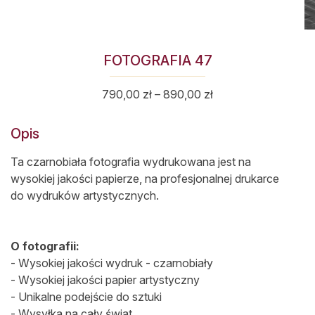
FOTOGRAFIA 47
Zakres
790,00
zł
–
890,00
zł
cen:
od
Opis
790,00 zł
do
Ta czarnobiała fotografia wydrukowana jest na
890,00 zł
wysokiej jakości papierze, na profesjonalnej drukarce
do wydruków artystycznych.
O fotografii:
- Wysokiej jakości wydruk - czarnobiały
- Wysokiej jakości papier artystyczny
- Unikalne podejście do sztuki
- Wysyłka na cały świat