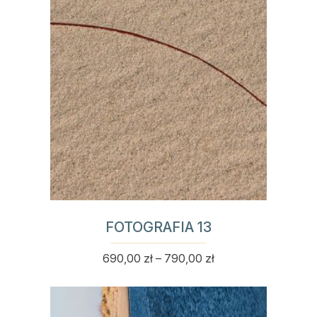
FOTOGRAFIA 13
Zakres
690,00
zł
–
790,00
zł
Ten
cen:
produkt
od
ma
690,00 zł
wiele
do
wariantów.
790,00 zł