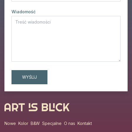
Wiadomość
Nowe
Kolor
B&W
Specjalne
O nas
Kontakt